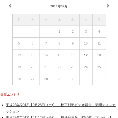
2011年09月
月
火
水
木
金
土
日
1
2
3
4
5
6
7
8
9
10
11
12
13
14
15
16
17
18
19
20
21
22
23
24
25
26
27
28
29
30
最新エントリ
平成25年(2013)【9月28日（土)】 松下村塾ビデオ鑑賞、新聞ディスカ
ッション
平成25年(2013)【4月12日（金)】 現地歴史学 昭和館、プレゼン大