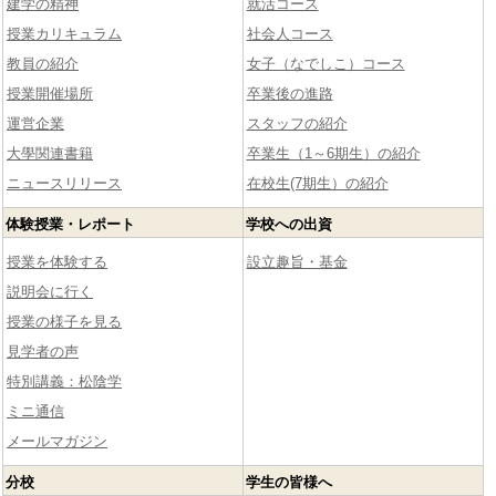
建学の精神
就活コース
授業カリキュラム
社会人コース
教員の紹介
女子（なでしこ）コース
授業開催場所
卒業後の進路
運営企業
スタッフの紹介
大學関連書籍
卒業生（1～6期生）の紹介
ニュースリリース
在校生(7期生）の紹介
体験授業・レポート
学校への出資
授業を体験する
設立趣旨・基金
説明会に行く
授業の様子を見る
見学者の声
特別講義：松陰学
ミニ通信
メールマガジン
分校
学生の皆様へ