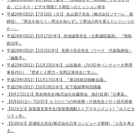
会、ビジネス・ビデオ視聴と５期生へのミッション発令
平成24年(2012)【7月10日（火)】 丸山朋子先生（株式会社ソナーレ 取
締役） 『憲法を知ろう～憲法を知らずして憲法の何を変えたいというの
か～』
平成24年(2012)【5月17日(木)】 赤池誠章先生（元衆議院議員） 『情熱
政治学』
平成24年(2012)【2月2日(木)】 長尾小百合先生（ワーク 代表取締役）
『編集学』
平成23年(2011)【11月23日(水)】 山近義幸（JVU日本ベンチャー大學理
事長代行） 『歴史と人間力～安岡正篤先生に学ぶ』
平成23年(2011)【11月17日(木)】 『第1回就活戦略会議』
平成23年(2011)【10月19日(水)】 松下政経塾特別講義
【9月17日(土)】黒岩禅先生(株式会社佐藤商会 執行役員)『仕事楽』
【8月6日(土)～7日(日)】もうひとつの特攻隊～行徳先生と行く回天研修
【5/21(土)】加賀屋克美先生(加賀屋感動ストアマネジメント) 『ホスピタ
リティ学』
【5/10(火)】高瀬拓士先生(株式会社日本コンピュータ開発) 『人生を考え
る』