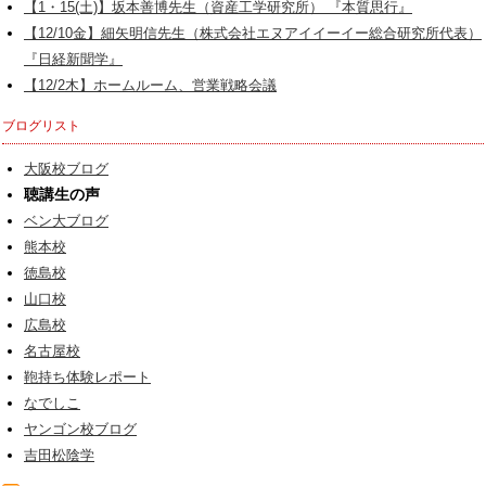
【1・15(土)】坂本善博先生（資産工学研究所） 『本質思行』
【12/10金】細矢明信先生（株式会社エヌアイイーイー総合研究所代表）
『日経新聞学』
【12/2木】ホームルーム、営業戦略会議
ブログリスト
大阪校ブログ
聴講生の声
ベン大ブログ
熊本校
徳島校
山口校
広島校
名古屋校
鞄持ち体験レポート
なでしこ
ヤンゴン校ブログ
吉田松陰学