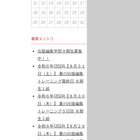
11
12
13
14
15
16
17
18
19
20
21
22
23
24
25
26
27
28
29
30
31
最新エントリ
出版編集学部９期生募集
中！！
令和６年(2024)【８月３１
日（土）】 夏の出版編集
トレーニング最終日 ８期
生１組
令和６年(2024)【８月３０
日（木）】 夏の出版編集
トレーニング５日目 ８期
生１組
令和６年(2024)【８月２９
日（木）】 夏の出版編集