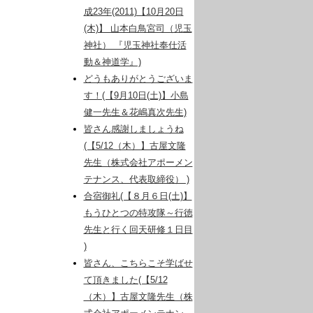
成23年(2011)【10月20日
(木)】 山本白鳥宮司（児玉
神社） 『児玉神社奉仕活
動＆神道学』)
どうもありがとうございま
す！(【9月10日(土)】小島
健一先生＆花嶋真次先生)
皆さん感謝しましょうね
(【5/12（木）】古屋文隆
先生（株式会社アポーメン
テナンス、代表取締役） )
合宿御礼(【８月６日(土)】
もうひとつの特攻隊～行徳
先生と行く回天研修１日目
)
皆さん、こちらこそ学ばせ
て頂きました(【5/12
（木）】古屋文隆先生（株