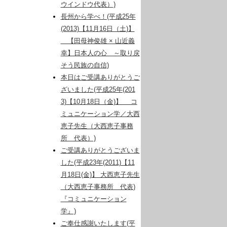
ウインドウ代表）)
長州から学べ！(平成25年
(2013)【11月16日（土)】
【田母神俊雄 × 山近義
幸】日本人の心 ～取り戻
そう民族の自信)
本日はご受講ありがとうご
ざいました(平成25年(201
3)【10月18日（金)】 コ
ミュニケーション学／大西
恵子先生（大西恵子事務
所 代表）)
ご受講ありがとうございま
した(平成23年(2011)【11
月18日(金)】 大西恵子先生
（大西恵子事務所 代表)
『コミュニケーション
学』)
ご奉仕感謝いたします(平