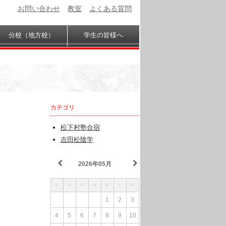
お問い合わせ
教室
よくある質問
分校（地方校）
学生の皆様へ
カテゴリ
松下村塾合宿
吉田松陰学
2026年05月
月
火
水
木
金
土
日
1
2
3
4
5
6
7
8
9
10