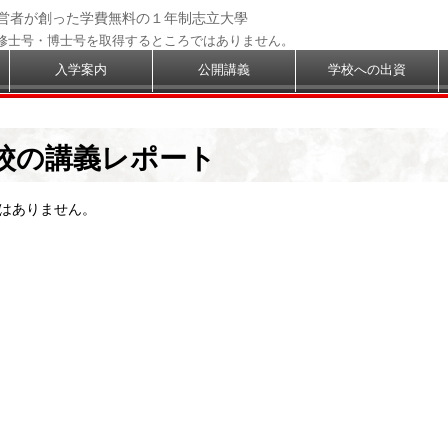
経営者が創った学費無料の１年制志立大學
修士号・博士号を取得するところではありません。
入学案内
公開講義
学校への出資
校の講義レポート
はありません。