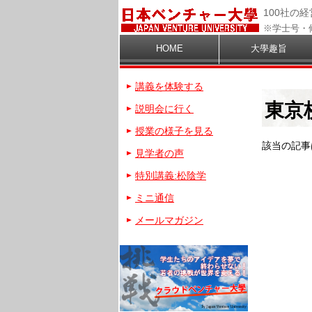
100社の
※学士号・
HOME
大學趣旨
講義を体験する
東京
説明会に行く
授業の様子を見る
該当の記事
見学者の声
特別講義:松陰学
ミニ通信
メールマガジン