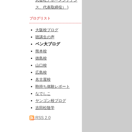
式会社アポーメンテナン
ス、代表取締役） )
ブログリスト
大阪校ブログ
聴講生の声
ベン大ブログ
熊本校
徳島校
山口校
広島校
名古屋校
鞄持ち体験レポート
なでしこ
ヤンゴン校ブログ
吉田松陰学
RSS 2.0