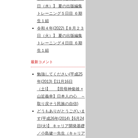
日（水）】 夏の出版編集
トレーニング５日目 ６期
生１組
令和４年(2022)【８月２３
日（火）】 夏の出版編集
トレーニング４日目 ６期
生１組
最新コメント
勉強してください(平成25
年(2013)【11月16日
（土)】 【田母神俊雄 ×
山近義幸】日本人の心 ～
取り戻そう民族の自信)
どうもありがとうございま
す(平成26年(2014)【6月24
日(火)】 キャリア開発基礎
／小島健一先生（キャリア