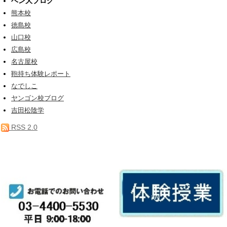
ベン大ブログ
熊本校
徳島校
山口校
広島校
名古屋校
鞄持ち体験レポート
なでしこ
ヤンゴン校ブログ
吉田松陰学
RSS 2.0