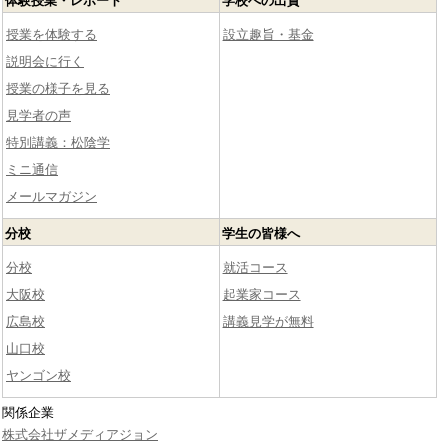
体験授業・レポート
学校への出資
授業を体験する
設立趣旨・基金
説明会に行く
授業の様子を見る
見学者の声
特別講義：松陰学
ミニ通信
メールマガジン
分校
学生の皆様へ
分校
就活コース
大阪校
起業家コース
広島校
講義見学が無料
山口校
ヤンゴン校
関係企業
株式会社ザメディアジョン