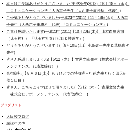
本日はご受講ありがとうございました(平成25年(2013)【10月18日（金)】
コミュニケーション学／大西恵子先生（大西恵子事務所 代表）)
ご受講ありがとうございました(平成23年(2011)【11月18日(金)】 大西恵
子先生（大西恵子事務所 代表) 『コミュニケーション学』)
ご奉仕感謝いたします(平成23年(2011)【10月20日(木)】 山本白鳥宮司
（児玉神社） 『児玉神社奉仕活動＆神道学』)
どうもありがとうございます！(【9月10日(土)】小島健一先生＆花嶋真次
先生)
皆さん感謝しましょうね(【5/12（木）】古屋文隆先生（株式会社アポー
メンテナンス、代表取締役） )
合宿御礼(【８月６日(土)】もうひとつの特攻隊～行徳先生と行く回天研
修１日目 )
皆さん、こちらこそ学ばせて頂きました(【5/12（木）】古屋文隆先生
（株式会社アポーメンテナンス、代表取締役） )
ブログリスト
大阪校ブログ
聴講生の声