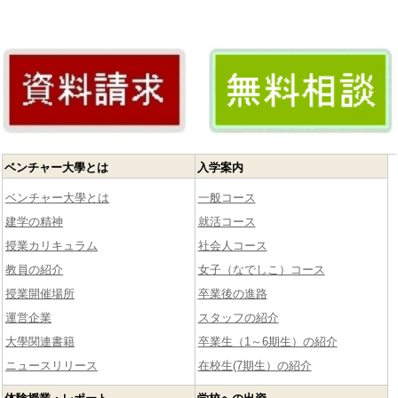
ベンチャー大學とは
入学案内
ベンチャー大學とは
一般コース
建学の精神
就活コース
授業カリキュラム
社会人コース
教員の紹介
女子（なでしこ）コース
授業開催場所
卒業後の進路
運営企業
スタッフの紹介
大學関連書籍
卒業生（1～6期生）の紹介
ニュースリリース
在校生(7期生）の紹介