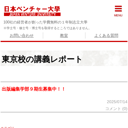
MENU
100社の経営者が創った学費無料の１年制志立大學
※学士号・修士号・博士号を取得するところではありません。
お問い合わせ
教室
よくある質問
東京校の講義レポート
出版編集学部９期生募集中！！
2025/07/14
コメント (0)